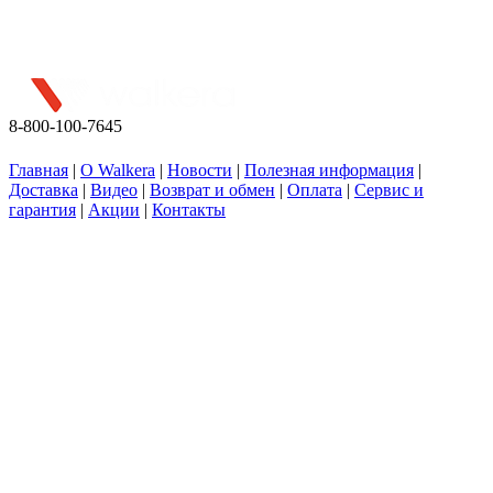
Присоединяйтесь к нашей группе посвященной квадрокоптерам.
Свежие новости, интересные факты, новинки квадро строения
8-800-100-7645
Любое копирование разрешается при размещении активной гиперссылки на сайт walkera.org.
Главная
|
О Walkera
|
Новости
|
Полезная информация
|
Доставка
|
Видео
|
Возврат и обмен
|
Оплата
|
Сервис и
гарантия
|
Акции
|
Контакты