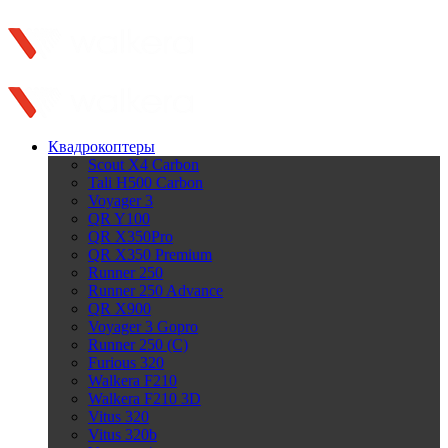
Закрыть
Официальный представитель в России
Квадрокоптеры
Scout X4 Carbon
Tali H500 Carbon
Voyager 3
QR Y100
QR X350Pro
QR X350 Premium
Runner 250
Runner 250 Advance
QR X900
Voyager 3 Gopro
Runner 250 (C)
Furious 320
Walkera F210
Walkera F210 3D
Vitus 320
Vitus 320b