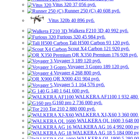
Vitus 320
37 056 руб.
Runner 250 (C)
40 608 руб.
Vitus 320b
40 896 руб.
Walkera F210 3D
40 992 руб.
Furious 320
45 984 руб.
Tali H500 Carbon
93 120 руб.
Scout X4 Carbon
121 920 руб.
QR X350 Premium
176 928 руб.
Voyager 3
189 120 руб.
Voyager 3 Gopro
189 120 руб.
Voyager 4
268 800 руб.
QR X900
431 904 руб.
Voyager 5
1 164 576 руб.
G 140
1 641 600 руб.
WALKERA AF1100
1 932 480
G160 pro
2 736 000 руб.
Tor 210
2 880 000 руб.
WALKERA XJ-X60
3 360 000
WALKERA QL 1600
3 648 00
WALKERA AG 16
4 992 000 ру
WALKERA AG 18
5 184 000 ру
WALKERA QL 1800
5 280 00