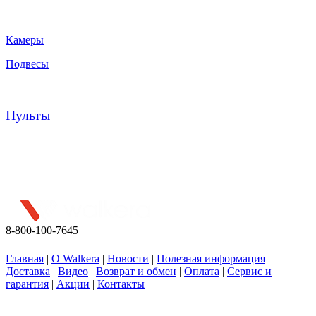
Камеры
Подвесы
Пульты
Присоединяйтесь к нашей группе посвященной квадрокоптерам.
Свежие новости, интересные факты, новинки квадро строения
8-800-100-7645
Любое копирование разрешается при размещении активной гиперссылки на сайт walkera.org.
Главная
|
О Walkera
|
Новости
|
Полезная информация
|
Доставка
|
Видео
|
Возврат и обмен
|
Оплата
|
Сервис и
гарантия
|
Акции
|
Контакты