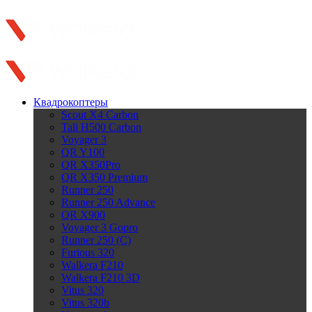
Закрыть
Официальный представитель в России
Квадрокоптеры
Scout X4 Carbon
Tali H500 Carbon
Voyager 3
QR Y100
QR X350Pro
QR X350 Premium
Runner 250
Runner 250 Advance
QR X900
Voyager 3 Gopro
Runner 250 (C)
Furious 320
Walkera F210
Walkera F210 3D
Vitus 320
Vitus 320b