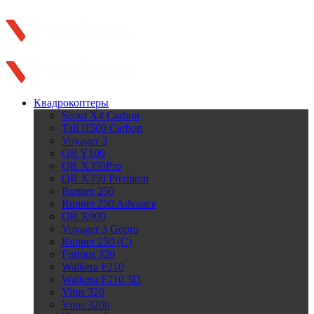
Закрыть
Официальный представитель в России
Квадрокоптеры
Scout X4 Carbon
Tali H500 Carbon
Voyager 3
QR Y100
QR X350Pro
QR X350 Premium
Runner 250
Runner 250 Advance
QR X900
Voyager 3 Gopro
Runner 250 (C)
Furious 320
Walkera F210
Walkera F210 3D
Vitus 320
Vitus 320b