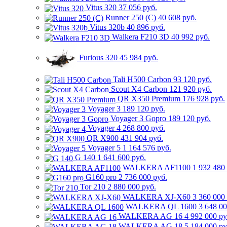
Vitus 320
37 056 руб.
Runner 250 (C)
40 608 руб.
Vitus 320b
40 896 руб.
Walkera F210 3D
40 992 руб.
Furious 320
45 984 руб.
Tali H500 Carbon
93 120 руб.
Scout X4 Carbon
121 920 руб.
QR X350 Premium
176 928 руб.
Voyager 3
189 120 руб.
Voyager 3 Gopro
189 120 руб.
Voyager 4
268 800 руб.
QR X900
431 904 руб.
Voyager 5
1 164 576 руб.
G 140
1 641 600 руб.
WALKERA AF1100
1 932 480
G160 pro
2 736 000 руб.
Tor 210
2 880 000 руб.
WALKERA XJ-X60
3 360 000
WALKERA QL 1600
3 648 00
WALKERA AG 16
4 992 000 ру
WALKERA AG 18
5 184 000 ру