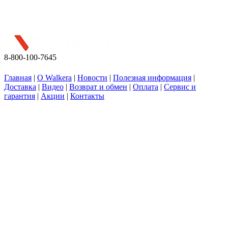
Присоединяйтесь к нашей группе посвященной квадрокоптерам.
Свежие новости, интересные факты, новинки квадро строения
8-800-100-7645
Любое копирование разрешается при размещении активной гиперссылки на сайт walkera.org.
Главная
|
О Walkera
|
Новости
|
Полезная информация
|
Доставка
|
Видео
|
Возврат и обмен
|
Оплата
|
Сервис и
гарантия
|
Акции
|
Контакты